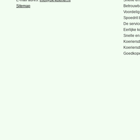
E-mail adres:
info@ok-koerier.nl
Snelle en
Sitemap
Betrouwba
Voordelig
Spoedrit b
De servic
Eerlijke 
Snelle en
Koeriersd
Koeriersd
Goedkope 