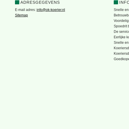
ADRESGEGEVENS
INF
E-mail adres:
info@ok-koerier.nl
Snelle en
Sitemap
Betrouwba
Voordelig
Spoedrit b
De servic
Eerlijke 
Snelle en
Koeriersd
Koeriersd
Goedkope 