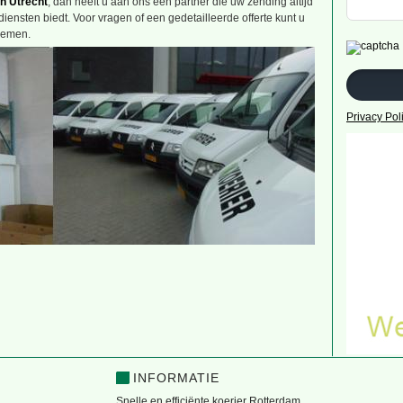
en Utrecht
, dan heeft u aan ons een partner die uw zending altijd
diensten biedt. Voor vragen of een gedetailleerde offerte kunt u
nemen.
Privacy Pol
INFORMATIE
Snelle en efficiënte koerier Rotterdam