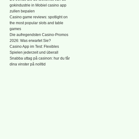
gokindustrie in Mobiel casino app
zullen bepalen
Casino game reviews: spotlight on
the most popular slots and table
games
Die aufregendsten Casino-Promos
2026: Was erwartet Sie?
Casino App im Test: Flexibles
Spielen jederzeit und überall
Snabba uttag på casinon: hur du får
dina vinster på nolltid