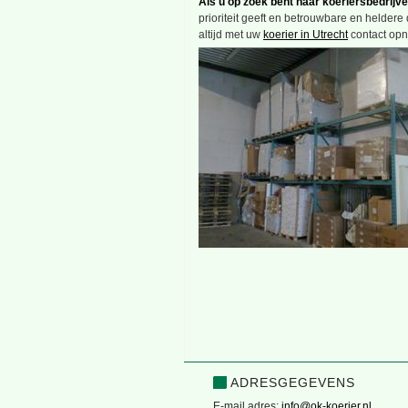
Als u op zoek bent naar koeriersbedrijv
prioriteit geeft en betrouwbare en heldere 
altijd met uw
koerier in Utrecht
contact op
ADRESGEGEVENS
E-mail adres:
info@ok-koerier.nl