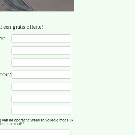
l een gratis offerte!
m:*
mmer:*
g van de opdracht: Wees zo volledig mogelijk
ferte op maat!:*