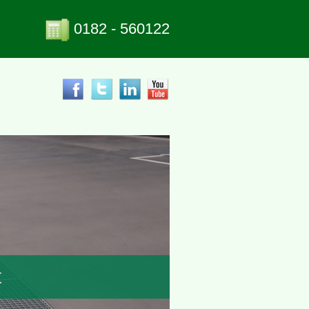
0182 - 560122
t