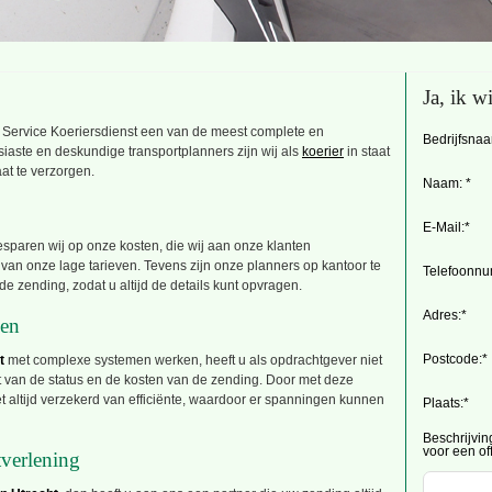
Ja, ik wi
Please
OK Service Koeriersdienst een van de meest complete en
Bedrijfsnaa
leave
siaste en deskundige transportplanners zijn wij als
koerier
in staat
this
field
at te verzorgen.
empty.
Naam: *
E-Mail:*
sparen wij op onze kosten, die wij aan onze klanten
d van onze lage tarieven. Tevens zijn onze planners op kantoor te
Telefoonnu
de zending, zodat u altijd de details kunt opvragen.
Adres:*
ven
Postcode:*
t
met complexe systemen werken, heeft u als opdrachtgever niet
cht van de status en de kosten van de zending. Door met deze
t altijd verzekerd van efficiënte, waardoor er spanningen kunnen
Plaats:*
Beschrijvin
voor een of
tverlening