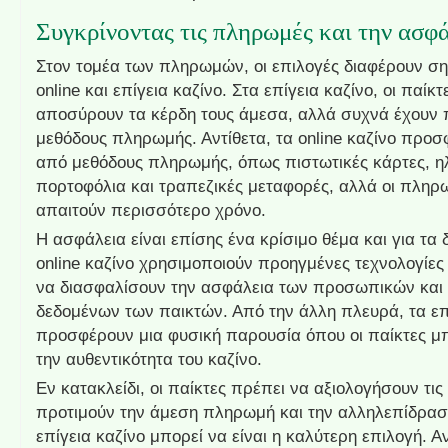
Συγκρίνοντας τις πληρωμές και την ασφ
Στον τομέα των πληρωμών, οι επιλογές διαφέρουν σ
online και επίγεια καζίνο. Στα επίγεια καζίνο, οι παί
αποσύρουν τα κέρδη τους άμεσα, αλλά συχνά έχουν π
μεθόδους πληρωμής. Αντίθετα, τα online καζίνο προσ
από μεθόδους πληρωμής, όπως πιστωτικές κάρτες, η
πορτοφόλια και τραπεζικές μεταφορές, αλλά οι πληρ
απαιτούν περισσότερο χρόνο.
Η ασφάλεια είναι επίσης ένα κρίσιμο θέμα και για τα δ
online καζίνο χρησιμοποιούν προηγμένες τεχνολογίε
να διασφαλίσουν την ασφάλεια των προσωπικών και 
δεδομένων των παικτών. Από την άλλη πλευρά, τα επ
προσφέρουν μια φυσική παρουσία όπου οι παίκτες μ
την αυθεντικότητα του καζίνο.
Εν κατακλείδι, οι παίκτες πρέπει να αξιολογήσουν τις
προτιμούν την άμεση πληρωμή και την αλληλεπίδρασ
επίγεια καζίνο μπορεί να είναι η καλύτερη επιλογή. Α