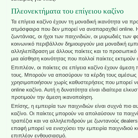
Πλεονεκτήματα του επίγειου καζίνο
Τα επίγεια καζίνο έχουν τη μοναδική ικανότητα να π
ατμόσφαιρα που δεν μπορεί να αναπαραχθεί online. 
ζωντάνιας, οι ήχοι των παιχνιδιών, οι μυρωδιές των φ
κοινωνικό περιβάλλον δημιουργούν μια μοναδική εμπε
αλληλεπίδραση με άλλους παίκτες και το προσωπικό 
μια αίσθηση κοινότητας που πολλοί παίκτες εκτιμούν ι
Επιπλέον, οι παίκτες σε επίγεια καζίνο έχουν άμεσ
τους. Μπορούν να αποσύρουν τα κέρδη τους αμέσως 
χρησιμοποιήσουν χωρίς καθυστερήσεις που μπορεί 
online καζίνο. Αυτή η δυνατότητα είναι ιδιαίτερα ελκυσ
προτιμούν την άμεση ικανοποίηση.
Επίσης, η εμπειρία των παιχνιδιών είναι συχνά πιο αυ
καζίνο. Οι παίκτες μπορούν να απολαύσουν τα παιχνί
τραπέζια και να αλληλεπιδρούν με ζωντανούς dealer
επαφή μπορεί να ενισχύσει την εμπειρία παιχνιδιού 
επιπλέον ενθουσιασμό.