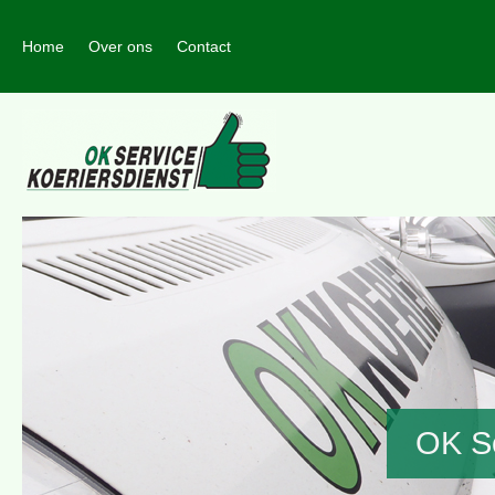
Home
Over ons
Contact
Trans