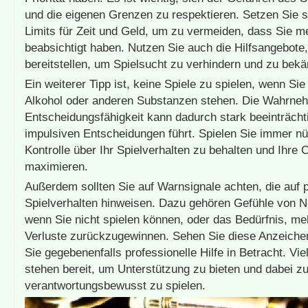
und die eigenen Grenzen zu respektieren. Setzen Sie s
Limits für Zeit und Geld, um zu vermeiden, dass Sie m
beabsichtigt haben. Nutzen Sie auch die Hilfsangebote,
bereitstellen, um Spielsucht zu verhindern und zu bek
Ein weiterer Tipp ist, keine Spiele zu spielen, wenn Sie
Alkohol oder anderen Substanzen stehen. Die Wahrne
Entscheidungsfähigkeit kann dadurch stark beeinträcht
impulsiven Entscheidungen führt. Spielen Sie immer nü
Kontrolle über Ihr Spielverhalten zu behalten und Ihre
maximieren.
Außerdem sollten Sie auf Warnsignale achten, die auf 
Spielverhalten hinweisen. Dazu gehören Gefühle von N
wenn Sie nicht spielen können, oder das Bedürfnis, m
Verluste zurückzugewinnen. Sehen Sie diese Anzeichen
Sie gegebenenfalls professionelle Hilfe in Betracht. Vi
stehen bereit, um Unterstützung zu bieten und dabei zu
verantwortungsbewusst zu spielen.