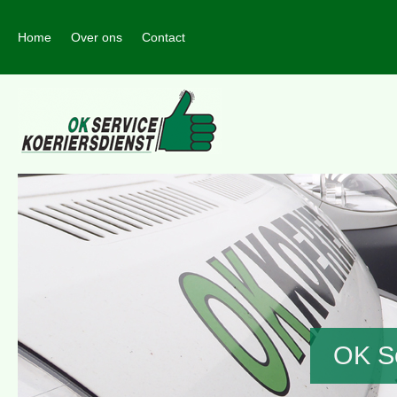
Home
Over ons
Contact