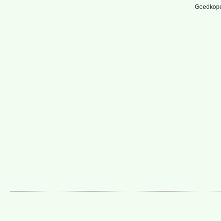
Goedkope 