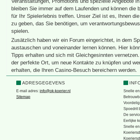
Veranstaltungen, Promotions und spezielle Angebote i
bleiben Sie immer auf dem Laufenden und können die 
für Ihr Spielerlebnis treffen. Unser Ziel ist es, Ihnen 
zu geben, das Sie benötigen, um verantwortungsbewuss
spielen.
Zusätzlich haben wir ein Forum eingerichtet, in dem Sp
austauschen und voneinander lernen können. Hier könn
Tipps erhalten und sich mit Gleichgesinnten vernetzen
der perfekte Ort, um neue Kontakte zu knüpfen und wer
erhalten, die Ihren Casino-Besuch bereichern werden.
ADRESGEGEVENS
INF
E-mail adres:
info@ok-koerier.nl
Snelle en
Sitemap
Betrouwba
Voordelig
Spoedrit b
De servic
Eerlijke 
Snelle en
Koeriersd
Koeriersd