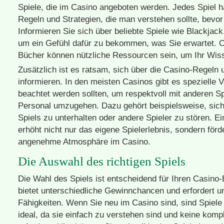
Spiele, die im Casino angeboten werden. Jedes Spiel h
Regeln und Strategien, die man verstehen sollte, bevor
Informieren Sie sich über beliebte Spiele wie Blackjack
um ein Gefühl dafür zu bekommen, was Sie erwartet. O
Bücher können nützliche Ressourcen sein, um Ihr Wiss
Zusätzlich ist es ratsam, sich über die Casino-Regeln 
informieren. In den meisten Casinos gibt es spezielle V
beachtet werden sollten, um respektvoll mit anderen S
Personal umzugehen. Dazu gehört beispielsweise, sich
Spiels zu unterhalten oder andere Spieler zu stören. Ei
erhöht nicht nur das eigene Spielerlebnis, sondern förd
angenehme Atmosphäre im Casino.
Die Auswahl des richtigen Spiels
Die Wahl des Spiels ist entscheidend für Ihren Casino
bietet unterschiedliche Gewinnchancen und erfordert u
Fähigkeiten. Wenn Sie neu im Casino sind, sind Spiele
ideal, da sie einfach zu verstehen sind und keine komp