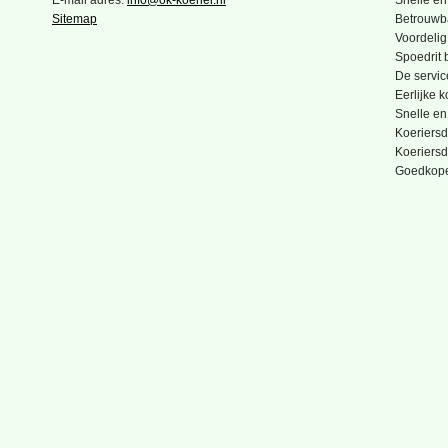
E-mail adres:
info@ok-koerier.nl
Snelle en
Sitemap
Betrouwba
Voordelig
Spoedrit b
De servic
Eerlijke 
Snelle en
Koeriersd
Koeriersd
Goedkope 