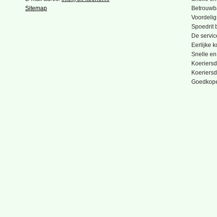
Sitemap
Betrouwba
Voordelig
Spoedrit b
De servic
Eerlijke 
Snelle en
Koeriersd
Koeriersd
Goedkope 