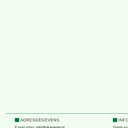
ADRESGEGEVENS
INF
E-mail adres:
info@ok-koerier.nl
Snelle en