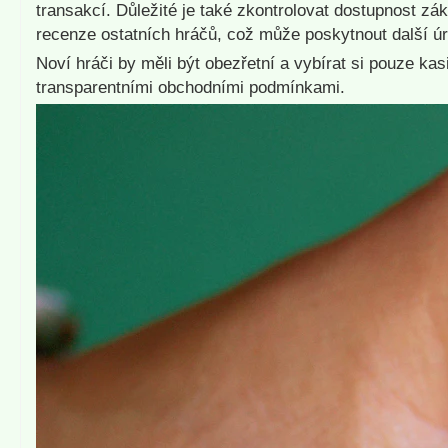
transakcí. Důležité je také zkontrolovat dostupnost zá
recenze ostatních hráčů, což může poskytnout další ú
Noví hráči by měli být obezřetní a vybírat si pouze kas
transparentními obchodními podmínkami.