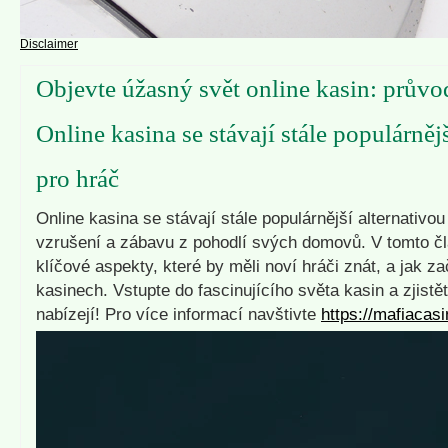
Disclaimer
Objevte úžasný svět online kasin: prův
Online kasina se stávají stále populárněj
pro hráč
Online kasina se stávají stále populárnější alternativou 
vzrušení a zábavu z pohodlí svých domovů. V tomto č
klíčové aspekty, které by měli noví hráči znát, a jak za
kasinech. Vstupte do fascinujícího světa kasin a zjist
nabízejí! Pro více informací navštivte
https://mafiacasi