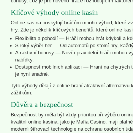
bonusy, což je pro nového hráče rozhodujícím faktore
Klíčové výhody online kasin
Online kasina poskytují hráčům mnoho výhod, které zvy
hry. Zde je několik klíčových benefitů, které online kasi
Flexibilita a pohodlí — Hráči mohou hrát kdykoli a kd
Široký výběr her — Od automatů po stolní hry, každý 
Atraktivní bonusy — Noví i pravidelní hráči mohou 
nabídky.
Dostupnost mobilních aplikací — Hraní na chytrých t
je nyní snadné.
Tyto výhody dělají z online hraní atraktivní alternativ
zážitkům.
Důvěra a bezpečnost
Bezpečnost by měla být vždy prioritou při výběru onli
kvalitní online kasina, jako je Mafia Casino, mají platné
moderní šifrovací technologie na ochranu osobních úda