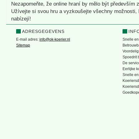
Nezapomeňte, že online hraní by mělo být především 
Užívejte si svou hru a vyzkoušejte všechny možnosti, 
nabízejí!
ADRESGEGEVENS
INF
E-mail adres:
info@ok-koerier.nl
Snelle en
Sitemap
Betrouwba
Voordelig
Spoedrit b
De servic
Eerlijke 
Snelle en
Koeriersd
Koeriersd
Goedkope 