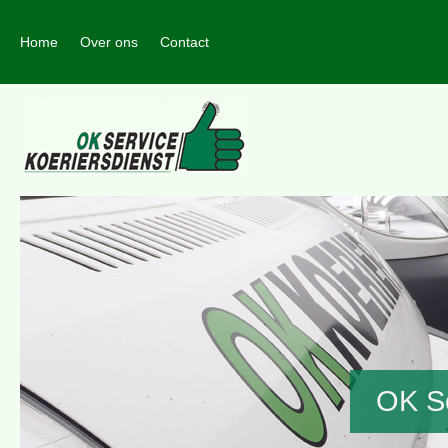
Home
Over ons
Contact
Trans