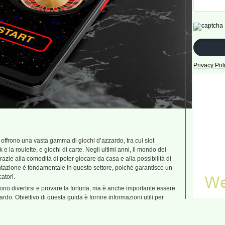
Privacy Pol
 offrono una vasta gamma di giochi d’azzardo, tra cui slot
e la roulette, e giochi di carte. Negli ultimi anni, il mondo dei
zie alla comodità di poter giocare da casa e alla possibilità di
ntazione è fondamentale in questo settore, poiché garantisce un
atori.
no divertirsi e provare la fortuna, ma è anche importante essere
ardo. Obiettivo di questa guida è fornire informazioni utili per