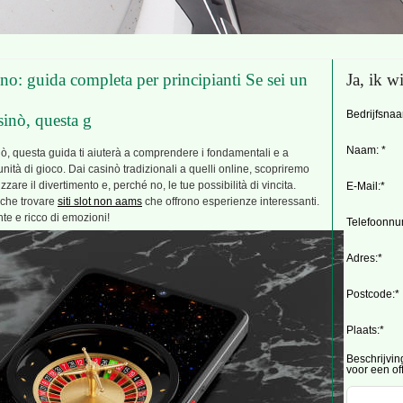
ino: guida completa per principianti Se sei un
Ja, ik wi
Please
Bedrijfsnaa
sinò, questa g
leave
this
field
empty.
Naam: *
ò, questa guida ti aiuterà a comprendere i fondamentali e a
ità di gioco. Dai casinò tradizionali a quelli online, scopriremo
zare il divertimento e, perché no, le tue possibilità di vincita.
E-Mail:*
anche trovare
siti slot non aams
che offrono esperienze interessanti.
te e ricco di emozioni!
Telefoonnu
Adres:*
Postcode:*
Plaats:*
Beschrijvin
voor een of