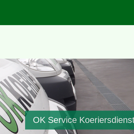
OK Service Koeriersdiens