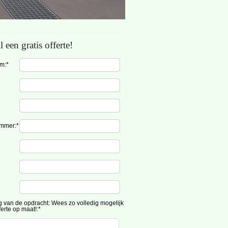
l een gratis offerte!
m:*
mmer:*
g van de opdracht: Wees zo volledig mogelijk
ferte op maat!:*