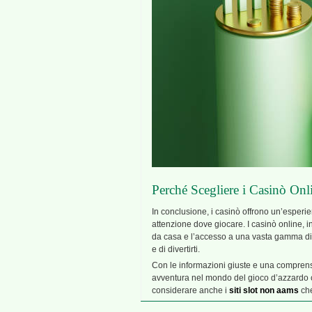
Perché Scegliere i Casinò Onl
In conclusione, i casinò offrono un’esperi
attenzione dove giocare. I casinò online, i
da casa e l’accesso a una vasta gamma di
e di divertirti.
Con le informazioni giuste e una comprensi
avventura nel mondo del gioco d’azzardo 
considerare anche i
siti slot non aams
che