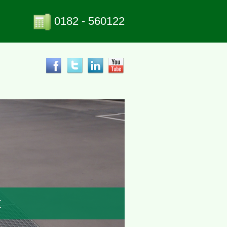
0182 - 560122
t