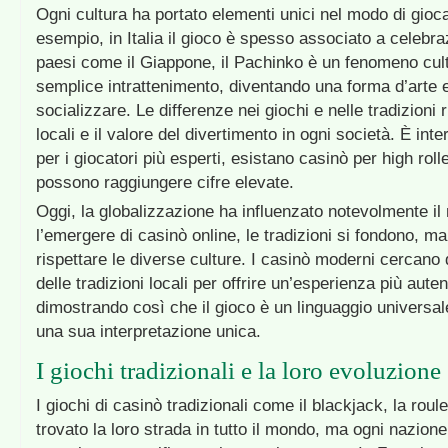
Ogni cultura ha portato elementi unici nel modo di giocar
esempio, in Italia il gioco è spesso associato a celebra
paesi come il Giappone, il Pachinko è un fenomeno cultu
semplice intrattenimento, diventando una forma d’arte 
socializzare. Le differenze nei giochi e nelle tradizioni 
locali e il valore del divertimento in ogni società. È in
per i giocatori più esperti, esistano casinò per high ro
possono raggiungere cifre elevate.
Oggi, la globalizzazione ha influenzato notevolmente i
l’emergere di casinò online, le tradizioni si fondono, 
rispettare le diverse culture. I casinò moderni cercano 
delle tradizioni locali per offrire un’esperienza più aute
dimostrando così che il gioco è un linguaggio universal
una sua interpretazione unica.
I giochi tradizionali e la loro evoluzione
I giochi di casinò tradizionali come il blackjack, la roul
trovato la loro strada in tutto il mondo, ma ogni nazion