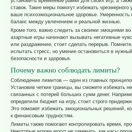
установить временные рамки для своих игр, а так
ставок. Такие меры помогут избежать чрезмерного 
ваше психоэмоциональное здоровье. Умеренность 
баланс между увлечением и реальной жизнью.
Кроме того, важно следить за своими эмоциями во
азартные игры начинают вызывать негативные чувст
или раздражение, стоит сделать перерыв. Помните
испытать стресс, но умение остановиться в нужны
безопасности и здоровья.
Почему важно соблюдать лимиты?
Соблюдение лимитов — один из главных принципов
Установив четкие границы, вы сможете избежать н
связанных с потерей больших сумм денег. Наприме
определили бюджет на игру, стоит строго придерж
Это поможет избежать эмоциональных решений, ко
к финансовым трудностям.
Лимиты также помогают контролировать время, про
Некоторые игроки могут не замечать, как часы прол