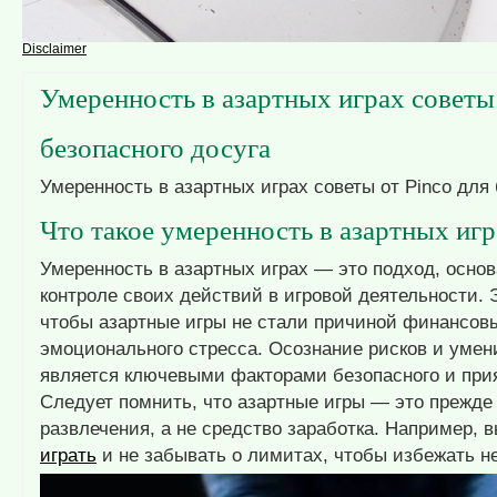
Disclaimer
Умеренность в азартных играх советы 
безопасного досуга
Умеренность в азартных играх советы от Pinco для 
Что такое умеренность в азартных игр
Умеренность в азартных играх — это подход, осно
контроле своих действий в игровой деятельности. Э
чтобы азартные игры не стали причиной финансов
эмоционального стресса. Осознание рисков и умен
является ключевыми факторами безопасного и прия
Следует помнить, что азартные игры — это прежде
развлечения, а не средство заработка. Например, 
играть
и не забывать о лимитах, чтобы избежать н