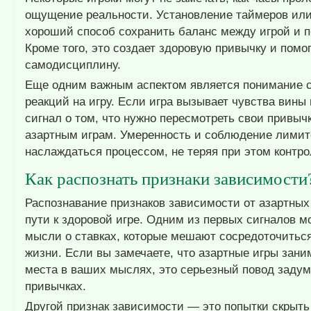
ощущение реальности. Установление таймеров ил
хороший способ сохранить баланс между игрой и 
Кроме того, это создает здоровую привычку и помо
самодисциплину.
Еще одним важным аспектом является понимание 
реакций на игру. Если игра вызывает чувства вины 
сигнал о том, что нужно пересмотреть свои привычк
азартным играм. Умеренность и соблюдение лимит
наслаждаться процессом, не теряя при этом контро
Как распознать признаки зависимости
Распознавание признаков зависимости от азартных
пути к здоровой игре. Одним из первых сигналов м
мысли о ставках, которые мешают сосредоточиться
жизни. Если вы замечаете, что азартные игры зан
места в ваших мыслях, это серьезный повод задум
привычках.
Другой признак зависимости — это попытки скрыть