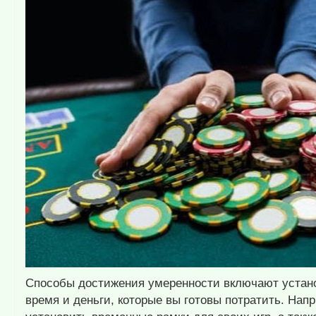
Способы достижения умеренности включают устан
время и деньги, которые вы готовы потратить. Нап