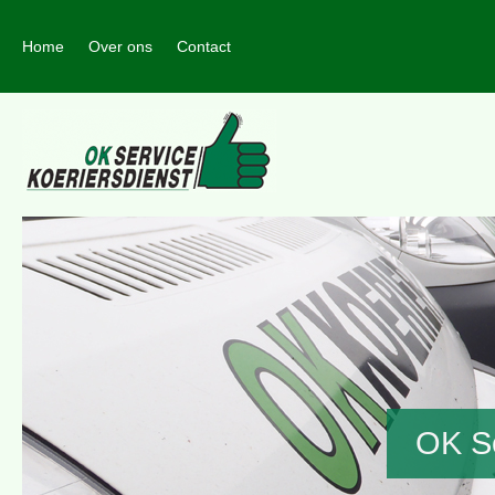
Home
Over ons
Contact
Trans