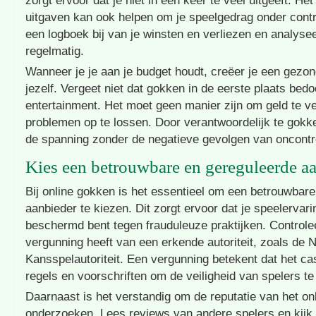
zorgt ervoor dat je niet in één keer te veel uitgeeft. He
uitgaven kan ook helpen om je speelgedrag onder cont
een logboek bij van je winsten en verliezen en analyse
regelmatig.
Wanneer je je aan je budget houdt, creëer je een gez
jezelf. Vergeet niet dat gokken in de eerste plaats bedo
entertainment. Het moet geen manier zijn om geld te ve
problemen op te lossen. Door verantwoordelijk te gokk
de spanning zonder de negatieve gevolgen van oncontr
Kies een betrouwbare en gereguleerde a
Bij online gokken is het essentieel om een betrouwbar
aanbieder te kiezen. Dit zorgt ervoor dat je speelervarin
beschermd bent tegen frauduleuze praktijken. Controle
vergunning heeft van een erkende autoriteit, zoals de 
Kansspelautoriteit. Een vergunning betekent dat het cas
regels en voorschriften om de veiligheid van spelers t
Daarnaast is het verstandig om de reputatie van het onl
onderzoeken. Lees reviews van andere spelers en kijk 