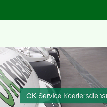
OK Service Koeriersdiens